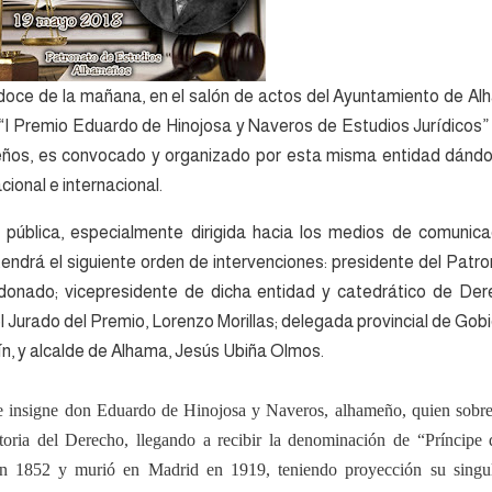
s doce de la mañana, en el salón de actos del Ayuntamiento de A
 “I Premio Eduardo de Hinojosa y Naveros de Estudios Jurídicos”
eños, es convocado y organizado por esta misma entidad dándo
ional e internacional.
pública, especialmente dirigida hacia los medios de comunica
tendrá el siguiente orden de intervenciones: presidente del Patr
onado; vicepresidente de dicha entidad y catedrático de Der
l Jurado del Premio, Lorenzo Morillas; delegada provincial de Gob
ín, y alcalde de Alhama, Jesús Ubiña Olmos.
e insigne don Eduardo de Hinojosa y Naveros, alhameño, quien sobre
toria del Derecho, llegando a recibir la denominación de “Príncipe 
en 1852 y murió en Madrid en 1919, teniendo proyección su singu