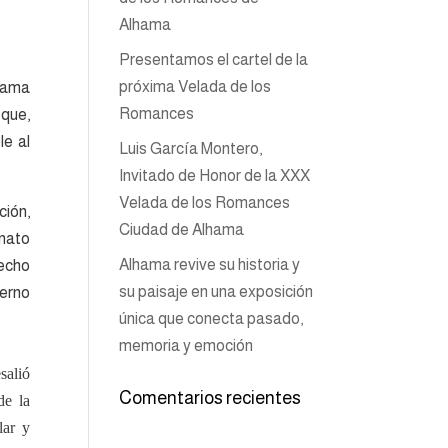
Alhama
Presentamos el cartel de la
próxima Velada de los
lhama
Romances
 que,
le al
Luis García Montero,
Invitado de Honor de la XXX
Velada de los Romances
ción,
Ciudad de Alhama
onato
Alhama revive su historia y
echo
su paisaje en una exposición
ierno
única que conecta pasado,
memoria y emoción
salió
Comentarios recientes
de la
lar y