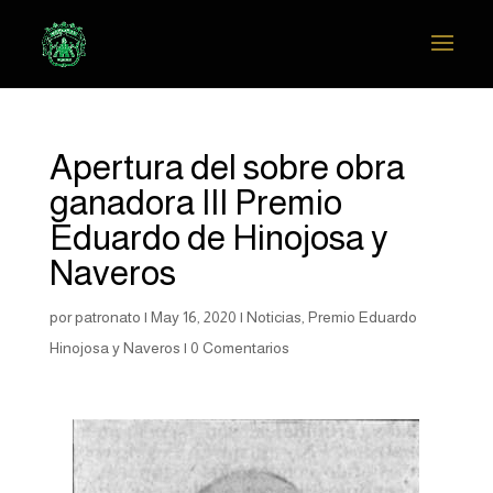
Apertura del sobre obra
ganadora III Premio
Eduardo de Hinojosa y
Naveros
por
patronato
|
May 16, 2020
|
Noticias
,
Premio Eduardo
Hinojosa y Naveros
|
0 Comentarios